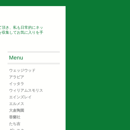
て頂き、私も日常的にネッ
を収集してお気に入りを手
Menu
ウェッジウッド
アラビア
イッタラ
ウィリアムスモリス
エインズレイ
エルメス
大倉陶園
香蘭社
たち吉