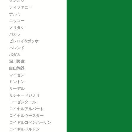
ダンスク
ティファニー
ナルミ
ニッコー
ノリタケ
バカラ
ビレロイ&ボッホ
ヘレンド
ボダム
深川製磁
白山陶器
マイセン
ミントン
リーデル
リチャードジノリ
ローゼンタール
ロイヤルアルバート
ロイヤルウースター
ロイヤルコペンハーゲン
ロイヤルドルトン